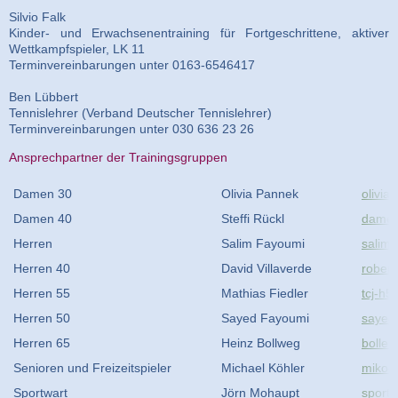
Silvio Falk
Kinder- und Erwachsenentraining für Fortgeschrittene, aktiver
Wettkampfspieler, LK 11
Terminvereinbarungen unter 0163-6546417
Ben Lübbert
Tennislehrer (Verband Deutscher Tennislehrer)
Terminvereinbarungen unter 030 636 23 26
Ansprechpartner der Trainingsgruppen
Damen 30
Olivia Pannek
olivi
Damen 40
Steffi Rückl
damen
Herren
Salim Fayoumi
salim
Herren 40
David Villaverde
rober
Herren 55
Mathias Fiedler
tcj-h5
Herren 50
Sayed Fayoumi
sayed
Herren 65
Heinz Bollweg
bolle.
Senioren und Freizeitspieler
Michael Köhler
mikoe
Sportwart
Jörn Mohaupt
sportw